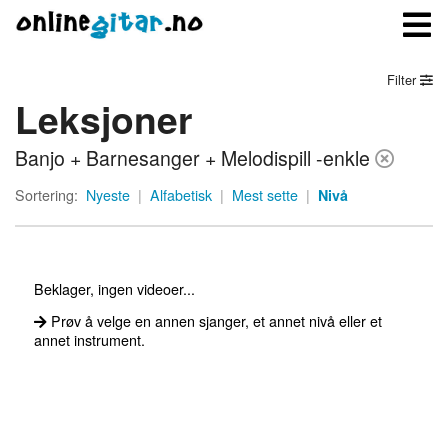
Filter
Leksjoner
Meny
Banjo + Barnesanger + Melodispill -enkle
Logg inn
Sortering:
Nyeste
|
Alfabetisk
|
Mest sette
|
Nivå
Bli medlem
Kontakt oss
Beklager, ingen videoer...
Om onlinegitar.no
Prøv å velge en annen sjanger, et annet nivå eller et
annet instrument.