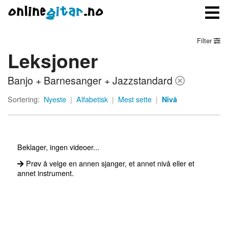
Filter
Leksjoner
Meny
Banjo + Barnesanger + Jazzstandard
Logg inn
Sortering:
Nyeste
|
Alfabetisk
|
Mest sette
|
Nivå
Bli medlem
Kontakt oss
Beklager, ingen videoer...
Om onlinegitar.no
Prøv å velge en annen sjanger, et annet nivå eller et
annet instrument.