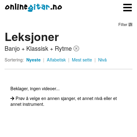
Filter
Leksjoner
Meny
Banjo + Klassisk + Rytme
Logg inn
Sortering:
Nyeste
|
Alfabetisk
|
Mest sette
|
Nivå
Bli medlem
Kontakt oss
Beklager, ingen videoer...
Om onlinegitar.no
Prøv å velge en annen sjanger, et annet nivå eller et
annet instrument.