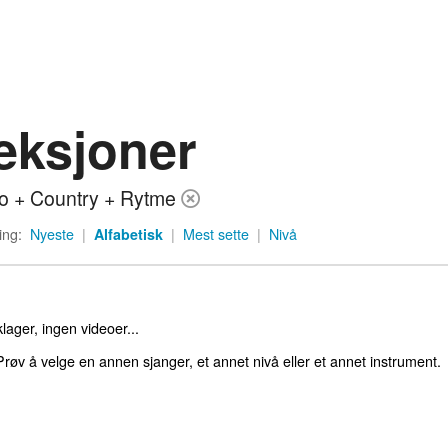
eksjoner
o + Country + Rytme
ing:
Nyeste
|
Alfabetisk
|
Mest sette
|
Nivå
lager, ingen videoer...
røv å velge en annen sjanger, et annet nivå eller et annet instrument.