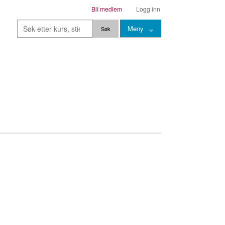
Bli medlem
Logg inn
Meny
Kurs
Stier
Leksjoner
Lærere
Stemming
Grep
Backingtracks
Skala
Artikler