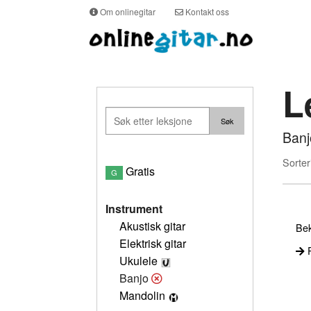
Om onlinegitar
Kontakt oss
L
Banj
Sorter
Gratis
G
Instrument
Akustisk gitar
Bek
Elektrisk gitar
P
Ukulele
Banjo
Mandolin