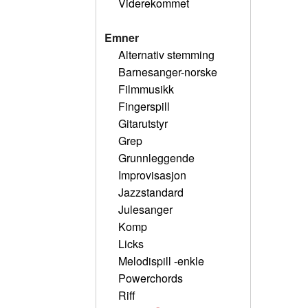
Viderekommet
Emner
Alternativ stemming
Barnesanger-norske
Filmmusikk
Fingerspill
Gitarutstyr
Grep
Grunnleggende
Improvisasjon
Jazzstandard
Julesanger
Komp
Licks
Melodispill -enkle
Powerchords
Riff