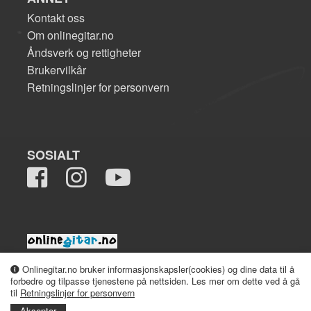
Kontakt oss
Om onlinegitar.no
Åndsverk og rettigheter
Brukervilkår
Retningslinjer for personvern
SOSIALT
2008-2026 onlinegitar.no
Onlinegitar.no bruker informasjonskapsler(cookies) og dine data til å
forbedre og tilpasse tjenestene på nettsiden. Les mer om dette ved å gå
til
Retningslinjer for personvern
Aksepter