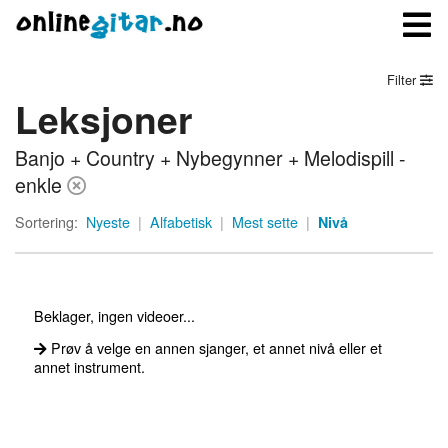
Filter
Leksjoner
Meny
Banjo + Country + Nybegynner + Melodispill -
Logg inn
enkle
Bli medlem
Sortering:
Nyeste
|
Alfabetisk
|
Mest sette
|
Nivå
Kontakt oss
Om onlinegitar.no
Beklager, ingen videoer...
Prøv å velge en annen sjanger, et annet nivå eller et
annet instrument.