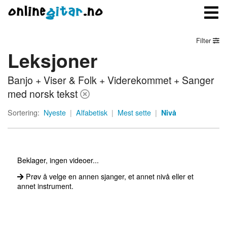
Filter
Leksjoner
Meny
Banjo + Viser & Folk + Viderekommet + Sanger
Logg inn
med norsk tekst
Bli medlem
Sortering:
Nyeste
|
Alfabetisk
|
Mest sette
|
Nivå
Kontakt oss
Om onlinegitar.no
Beklager, ingen videoer...
Prøv å velge en annen sjanger, et annet nivå eller et
annet instrument.