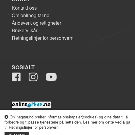
Kontakt oss
Om onlinegitar.no
Åndsverk og rettigheter
Brukervilkår
Retningslinjer for personvern
SOSIALT
2008-2026 onlinegitar.no
Onlinegitar.no bruker informasjonskapsler(cookies) og dine data til å
forbedre og tilpasse tjenestene på nettsiden. Les mer om dette ved å gå
til
Retningslinjer for personvern
Aksepter