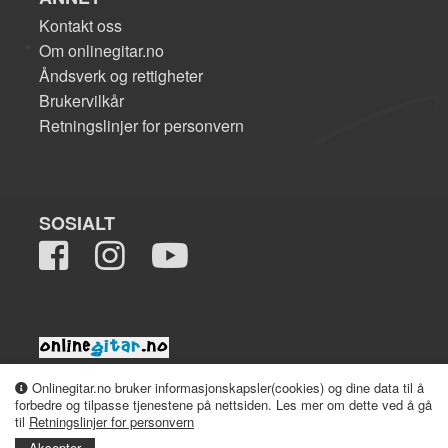
Kontakt oss
Om onlinegitar.no
Åndsverk og rettigheter
Brukervilkår
Retningslinjer for personvern
SOSIALT
2008-2026 onlinegitar.no
Onlinegitar.no bruker informasjonskapsler(cookies) og dine data til å
forbedre og tilpasse tjenestene på nettsiden. Les mer om dette ved å gå
til
Retningslinjer for personvern
Aksepter