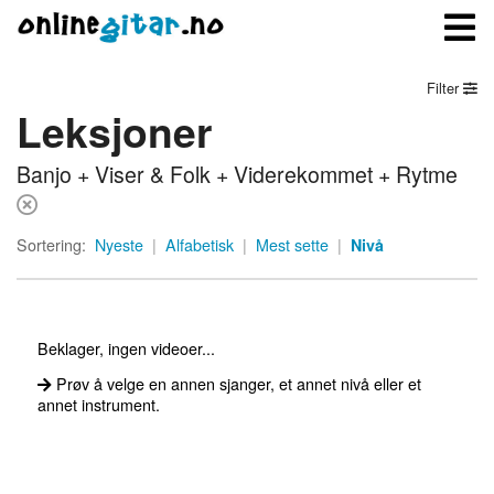
Filter
Leksjoner
Meny
Banjo + Viser & Folk + Viderekommet + Rytme
Logg inn
Bli medlem
Sortering:
Nyeste
|
Alfabetisk
|
Mest sette
|
Nivå
Kontakt oss
Om onlinegitar.no
Beklager, ingen videoer...
Prøv å velge en annen sjanger, et annet nivå eller et
annet instrument.