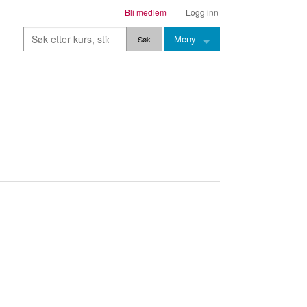
Bli medlem
Logg inn
Meny
Kurs
Stier
Leksjoner
Lærere
Stemming
Grep
Backingtracks
Skala
Artikler