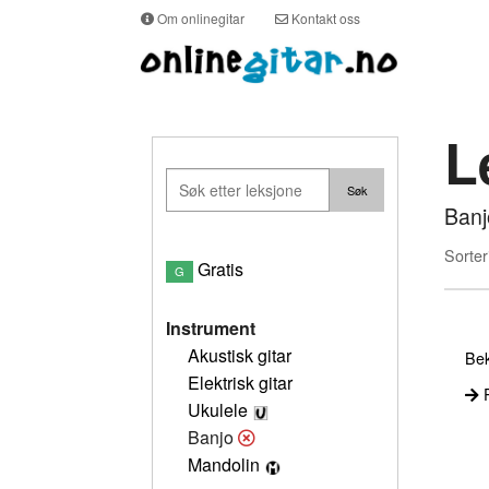
Om onlinegitar
Kontakt oss
L
Banj
Sorter
Gratis
G
Instrument
Akustisk gitar
Bek
Elektrisk gitar
P
Ukulele
Banjo
Mandolin