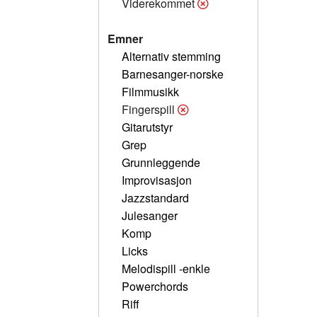
Viderekommet
Emner
Alternativ stemming
Barnesanger-norske
Filmmusikk
Fingerspill
Gitarutstyr
Grep
Grunnleggende
Improvisasjon
Jazzstandard
Julesanger
Komp
Licks
Melodispill -enkle
Powerchords
Riff