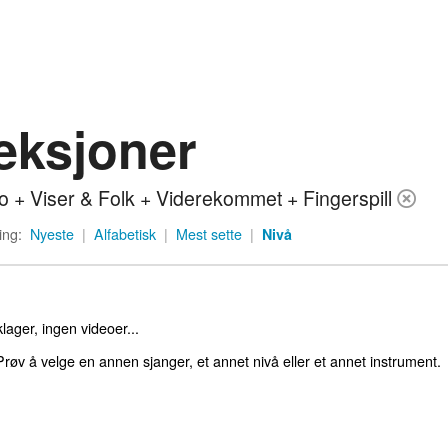
eksjoner
o + Viser & Folk + Viderekommet + Fingerspill
ing:
Nyeste
|
Alfabetisk
|
Mest sette
|
Nivå
lager, ingen videoer...
røv å velge en annen sjanger, et annet nivå eller et annet instrument.