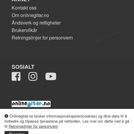
Kontakt oss
Om onlinegitar.no
Åndsverk og rettigheter
Brukervilkår
Retningslinjer for personvern
SOSIALT
2008-2026 onlinegitar.no
Onlinegitar.no bruker informasjonskapsler(cookies) og dine data til å
forbedre og tilpasse tjenestene på nettsiden. Les mer om dette ved å gå
til
Retningslinjer for personvern
Aksepter