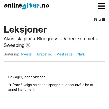
Filter
Leksjoner
Meny
Akustisk gitar + Bluegrass + Viderekommet +
Logg inn
Sweeping
Bli medlem
Sortering:
Nyeste
|
Alfabetisk
|
Mest sette
|
Nivå
Kontakt oss
Om onlinegitar.no
Beklager, ingen videoer...
Prøv å velge en annen sjanger, et annet nivå eller et
annet instrument.