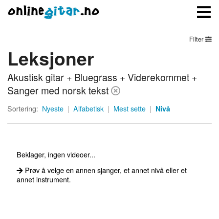
Filter
Leksjoner
Meny
Akustisk gitar + Bluegrass + Viderekommet +
Logg inn
Sanger med norsk tekst
Bli medlem
Sortering:
Nyeste
|
Alfabetisk
|
Mest sette
|
Nivå
Kontakt oss
Om onlinegitar.no
Beklager, ingen videoer...
Prøv å velge en annen sjanger, et annet nivå eller et
annet instrument.