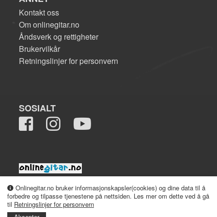
Kontakt oss
Om onlinegitar.no
Åndsverk og rettigheter
Brukervilkår
Retningslinjer for personvern
SOSIALT
2008-2026 onlinegitar.no
Onlinegitar.no bruker informasjonskapsler(cookies) og dine data til å
forbedre og tilpasse tjenestene på nettsiden. Les mer om dette ved å gå
til
Retningslinjer for personvern
Aksepter