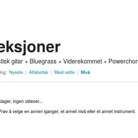
eksjoner
tisk gitar + Bluegrass + Viderekommet + Powercho
ing:
Nyeste
|
Alfabetisk
|
Mest sette
|
Nivå
lager, ingen videoer...
røv å velge en annen sjanger, et annet nivå eller et annet instrument.