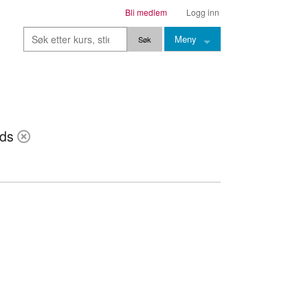
Bli medlem
Logg inn
Meny
Kurs
Stier
rds
Leksjoner
Lærere
Stemming
Grep
Backingtracks
Skala
Artikler