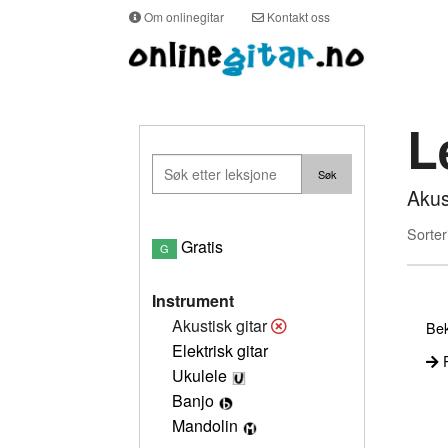
Om onlinegitar
Kontakt oss
L
Akus
Sorter
Gratis
G
Instrument
Akustisk gitar
Bek
Elektrisk gitar
P
Ukulele
Banjo
Mandolin