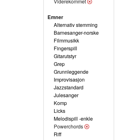
Viderekommet
Emner
Alternativ stemming
Barnesanger-norske
Filmmusikk
Fingerspill
Gitarutstyr
Grep
Grunnleggende
Improvisasjon
Jazzstandard
Julesanger
Komp
Licks
Melodispill -enkle
Powerchords
Riff