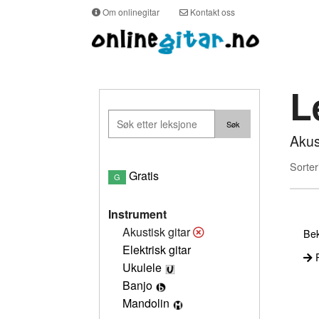
Om onlinegitar
Kontakt oss
L
Akus
Sorter
Gratis
G
Instrument
Akustisk gitar
Bek
Elektrisk gitar
P
Ukulele
Banjo
Mandolin