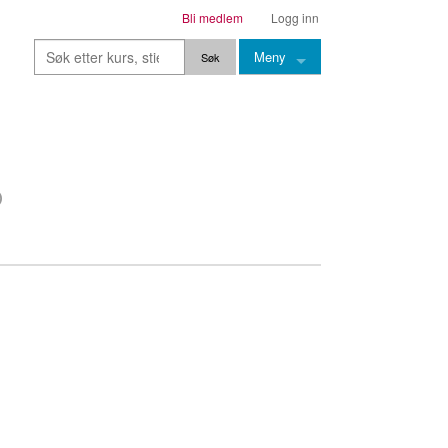
Bli medlem
Logg inn
Meny
Kurs
Stier
Leksjoner
Lærere
Stemming
Grep
Backingtracks
Skala
Artikler