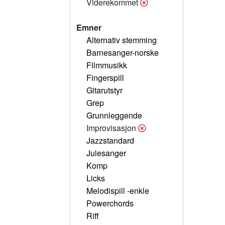
Viderekommet
Emner
Alternativ stemming
Barnesanger-norske
Filmmusikk
Fingerspill
Gitarutstyr
Grep
Grunnleggende
Improvisasjon
Jazzstandard
Julesanger
Komp
Licks
Melodispill -enkle
Powerchords
Riff