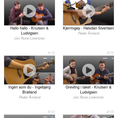
Hallo hallo - Knutsen &
Kjerringøy - Halvdan Sivertsen
Ludvigsen
Peder Åmland
Jon Rune Lorentzen
5/10
5/10
Ingen som du - Ingebjørg
Grevling i taket - Knutsen &
Bratland
Ludvigsen
Peder Åmland
Jon Rune Lorentzen
5/10
6/10