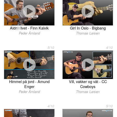
Aldri i livet - Finn Kalvik
Girl In Oslo - Bigbang
Peder Åmland
Thomas Larsen
5/10
4/10
Himmel på jord - Amund
Vill, vakker og våt - CC
Enger
Cowboys
Peder Åmland
Thomas Larsen
4/10
5/10