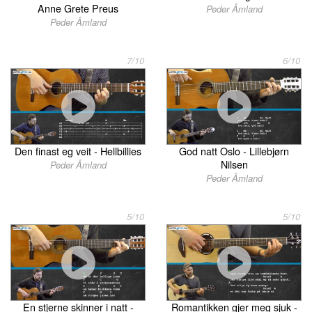
Anne Grete Preus
Peder Åmland
Peder Åmland
7/10
6/10
Den finast eg veit - Hellbillies
God natt Oslo - Lillebjørn
Nilsen
Peder Åmland
Peder Åmland
5/10
5/10
En stjerne skinner i natt -
Romantikken gjer meg sjuk -