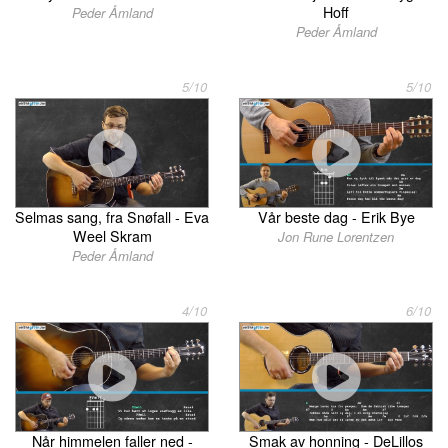
Hoff
Peder Åmland
Peder Åmland
5/10
5/10
Selmas sang, fra Snøfall - Eva
Vår beste dag - Erik Bye
Weel Skram
Jon Rune Lorentzen
Peder Åmland
4/10
6/10
Når himmelen faller ned -
Smak av honning - DeLillos