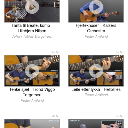
Tanta til Beate, komp -
Hjerteknuser - Kaizers
Lillebjørn Nilsen
Orchestra
Johan Tobias Bergstrøm
Peder Åmland
6/10
5/10
Tenke sjæl - Trond Viggo
Leite etter lykka - Hellbillies
Torgersen
Peder Åmland
Peder Åmland
4/10
5/10