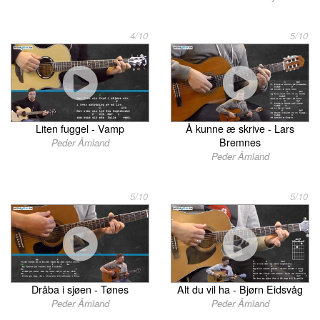
4/10
5/10
Liten fuggel - Vamp
Å kunne æ skrive - Lars
Bremnes
Peder Åmland
Peder Åmland
5/10
5/10
Dråba i sjøen - Tønes
Alt du vil ha - Bjørn Eidsvåg
Peder Åmland
Peder Åmland