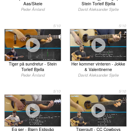
Aas/Skeie
Stein Torleif Bjella
Peder Åmland
David Aleksander Sjølie
5/10
5/10
Tiger på sundretur - Stein
Her kommer vinteren - Jokke
Torleif Bjella
& Valentinerne
Peder Åmland
David Aleksander Sjølie
5/10
5/10
Eg ser - Bjørn Eidsvåg
Tigergutt - CC Cowboys