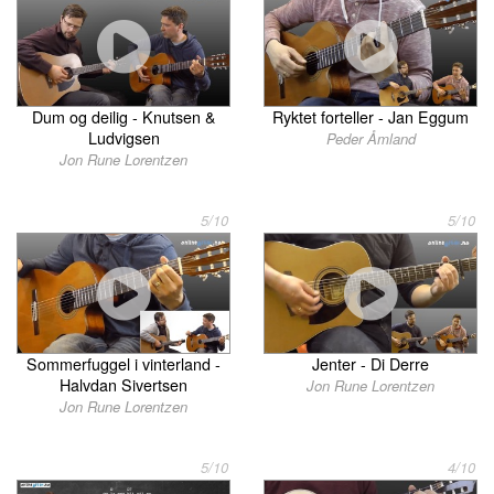
Dum og deilig - Knutsen &
Ryktet forteller - Jan Eggum
Ludvigsen
Peder Åmland
Jon Rune Lorentzen
5/10
5/10
Sommerfuggel i vinterland -
Jenter - Di Derre
Halvdan Sivertsen
Jon Rune Lorentzen
Jon Rune Lorentzen
5/10
4/10