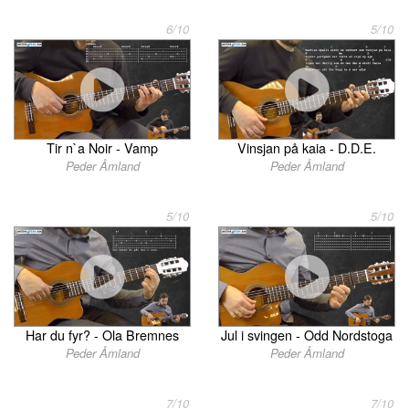
6/10
5/10
Tir n`a Noir - Vamp
Vinsjan på kaia - D.D.E.
Peder Åmland
Peder Åmland
5/10
5/10
Har du fyr? - Ola Bremnes
Jul i svingen - Odd Nordstoga
Peder Åmland
Peder Åmland
7/10
7/10