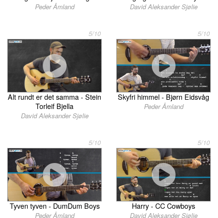
Peder Åmland
David Aleksander Sjølie
5/10
5/10
Alt rundt er det samma - Stein
Skyfri himmel - Bjørn Eidsvåg
Torleif Bjella
Peder Åmland
David Aleksander Sjølie
5/10
5/10
Tyven tyven - DumDum Boys
Harry - CC Cowboys
Peder Åmland
David Aleksander Sjølie