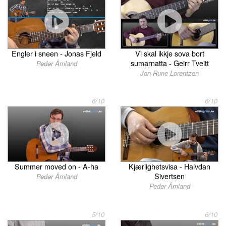
Engler i sneen - Jonas Fjeld
Vi skal ikkje sova bort
sumarnatta - Geirr Tveitt
Peder Åmland
Jon Rune Lorentzen
6/10
6/10
Summer moved on - A-ha
Kjærlighetsvisa - Halvdan
Sivertsen
Peder Åmland
Peder Åmland
5/10
6/10