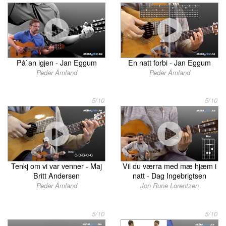
På`an igjen - Jan Eggum
En natt forbi - Jan Eggum
Peder Åmland
Peder Åmland
5/10
5/10
Tenkj om vi var venner - Maj
Vil du værra med mæ hjæm i
Britt Andersen
natt - Dag Ingebrigtsen
Peder Åmland
Jon Rune Lorentzen
5/10
5/10