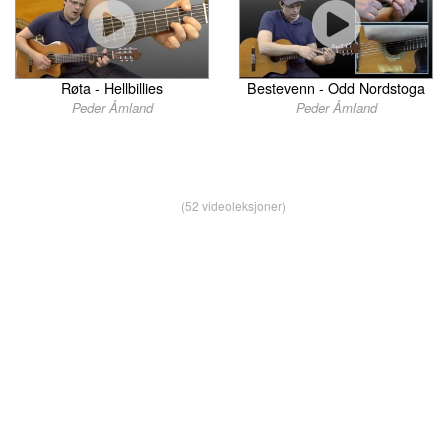
Røta - Hellbillies
Bestevenn - Odd Nordstoga
Peder Åmland
Peder Åmland
(52 videoleksjoner)