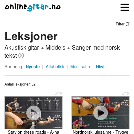
Filter
Leksjoner
Meny
Akustisk gitar + Middels + Sanger med norsk
Logg inn
tekst
Bli medlem
Sortering:
Nyeste
|
Alfabetisk
|
Mest sette
|
Nivå
Kontakt oss
Antall leksjoner: 52
Om onlinegitar.no
5/10
5/10
Stay on these roads - A-ha
Nordnorsk julesalme - Trygve