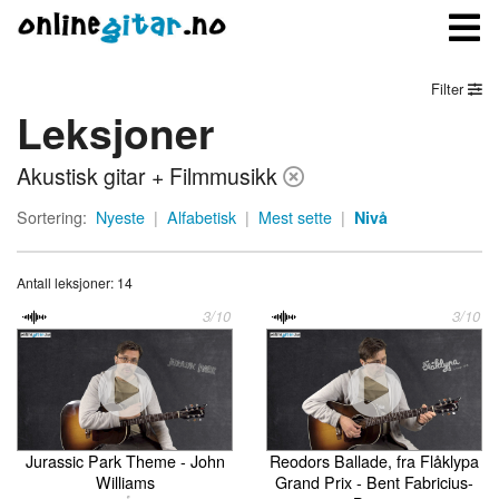
Filter
Leksjoner
Meny
Akustisk gitar + Filmmusikk
Logg inn
Sortering:
Nyeste
|
Alfabetisk
|
Mest sette
|
Nivå
Bli medlem
Antall leksjoner: 14
Kontakt oss
3/10
3/10
Om onlinegitar.no
Jurassic Park Theme - John
Reodors Ballade, fra Flåklypa
Williams
Grand Prix - Bent Fabricius-