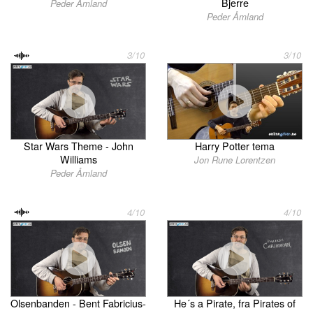
Bjerre
Peder Åmland
Peder Åmland
3/10
3/10
Star Wars Theme - John
Harry Potter tema
Williams
Jon Rune Lorentzen
Peder Åmland
4/10
4/10
Olsenbanden - Bent Fabricius-
He´s a Pirate, fra Pirates of