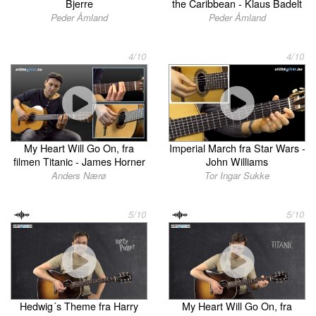
Bjerre
the Caribbean - Klaus Badelt
Peder Åmland
Peder Åmland
4/10
4/10
My Heart Will Go On, fra
Imperial March fra Star Wars -
filmen Titanic - James Horner
John Williams
Anders Nærø
Tor Ingar Sukke
5/10
5/10
Hedwig´s Theme fra Harry
My Heart Will Go On, fra