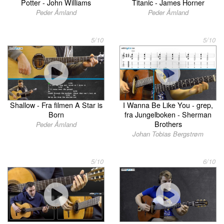
Potter - John Williams
Titanic - James Horner
Peder Åmland
Peder Åmland
5/10
5/10
Shallow - Fra filmen A Star is
I Wanna Be Like You - grep,
Born
fra Jungelboken - Sherman
Brothers
Peder Åmland
Johan Tobias Bergstrøm
5/10
6/10