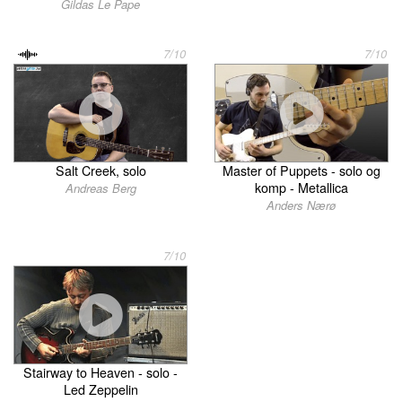
Gildas Le Pape
7/10
7/10
Salt Creek, solo
Master of Puppets - solo og
komp - Metallica
Andreas Berg
Anders Nærø
7/10
Stairway to Heaven - solo -
Led Zeppelin