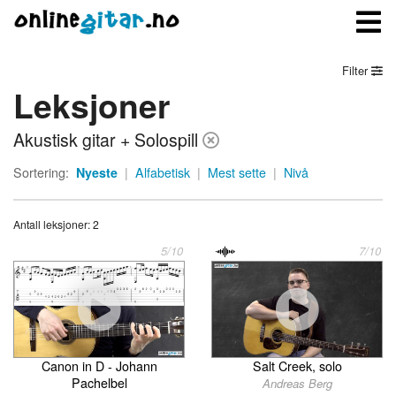
Filter
Leksjoner
Meny
Akustisk gitar + Solospill
Logg inn
Sortering:
Nyeste
|
Alfabetisk
|
Mest sette
|
Nivå
Bli medlem
Antall leksjoner: 2
Kontakt oss
5/10
7/10
Om onlinegitar.no
Salt Creek, solo
Canon in D - Johann
Pachelbel
Andreas Berg